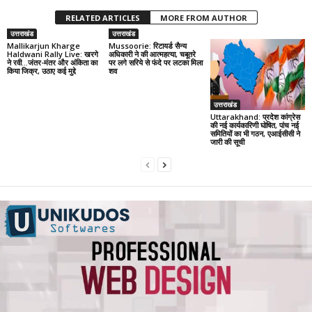
RELATED ARTICLES
MORE FROM AUTHOR
उत्तराखंड
उत्तराखंड
Mallikarjun Kharge
Mussoorie: रिटायर्ड सैन्य
Haldwani Rally Live: खरगे
अधिकारी ने की आत्महत्या, चबूतरे
ने रवी…जंतर-मंतर और अंकिता का
पर लगे सरिये से फंदे पर लटका मिला
किया जिक्र, उठाए कई मुद्दे
शव
उत्तराखंड
Uttarakhand: प्रदेश कांग्रेस
की नई कार्यकारिणी घोषित, पांच नई
समितियों का भी गठन, एआईसीसी ने
जारी की सूची