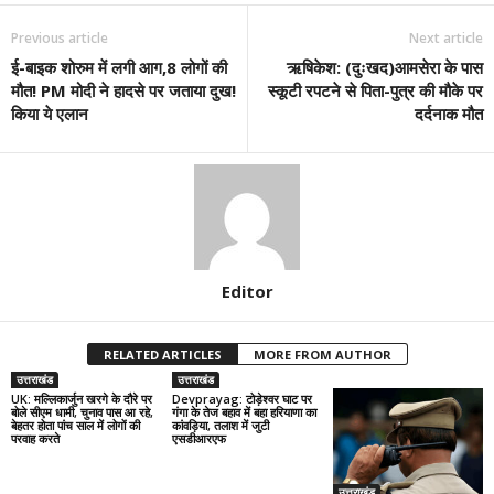
Previous article
Next article
ई-बाइक शोरुम में लगी आग,8 लोगों की
ऋषिकेश: (दुःखद)आमसेरा के पास
मौत! PM मोदी ने हादसे पर जताया दुख!
स्कूटी रपटने से पिता-पुत्र की मौके पर
किया ये एलान
दर्दनाक मौत
Editor
RELATED ARTICLES
MORE FROM AUTHOR
उत्तराखंड
उत्तराखंड
UK: मल्लिकार्जुन खरगे के दौरे पर
Devprayag: टोड़ेश्वर घाट पर
बोले सीएम धामी, चुनाव पास आ रहे,
गंगा के तेज बहाव में बहा हरियाणा का
बेहतर होता पांच साल में लोगों की
कांवड़िया, तलाश में जुटी
परवाह करते
एसडीआरएफ
उत्तराखंड