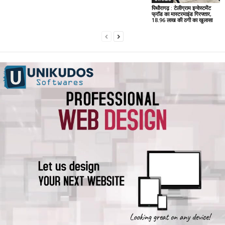
पिथौरागढ़ : टेलीग्राम इन्वेस्टमेंट
फ्रॉड का मास्टरमाइंड गिरफ्तार,
18.96 लाख की ठगी का खुलासा