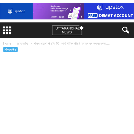
Home
शेयर मार्केट
गौतम अडानी ने टॉप-10 अमीरों में फिर तीसरे पायदान पर जमाया कब्ज़ा,...
शेयर मार्केट