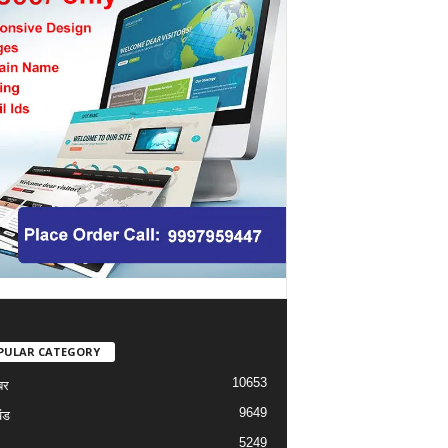
PULAR CATEGORY
10653
बर
9649
ंड
5249