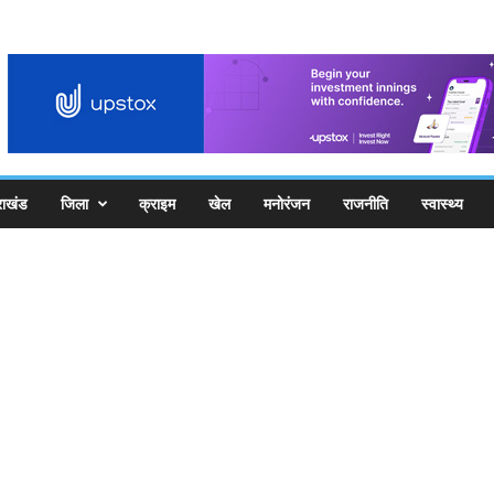
राखंड
जिला
क्राइम
खेल
मनोरंजन
राजनीति
स्वास्थ्य