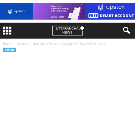
Home
बड़ी खबर
खतरा! पृथ्वी के लिए खतरा: बेकाबू हुआ चीनी रॉकेट, वैज्ञानिकों ने किया...
बड़ी खबर