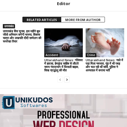
Editor
RELATED ARTICLES
MORE FROM AUTHOR
उत्तराखंड
उत्तराखंड विस चुनाव, इस महीने बूथ
जीतो अभियान करेगी भाजपा, विकास
यात्रा और लखपति दीदी सम्मेलन की
रूपरेखा तैयार
Accident
Crime
Uttarakhand News: गोपेश्वर
Uttarakhand News: नाले में
में हादसा, हेमकुंड साहिब से लौटते
पड़ा मिला नवजात, मुंह में थी रबड़
समय नंदप्रयाग में फिसली बाइक,
और चल रही थीं सांसें, पुलिस ने
सिख श्रद्धालु की मौत
अस्पताल में कराया भर्ती