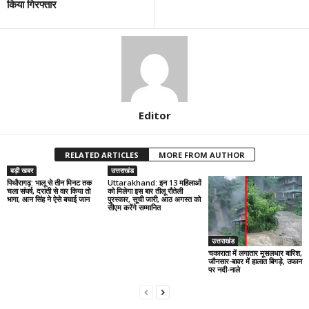
किया गिरफ्तार
Editor
RELATED ARTICLES
MORE FROM AUTHOR
बड़ी खबर
उत्तराखंड
पिथौरागढ़: भालू से तीन मिनट तक
Uttarakhand: इन 13 महिलाओं
चला संघर्ष, दराती से वार किया तो
को मिलेगा इस बार तीलू रौतेली
भागा, आन सिंह ने ऐसे बचाई जान
पुरस्कार, सूची जारी, आठ अगस्त को
सीएम करेंगे सम्मानित
उत्तराखंड
चकाराता में लगातार मूसलधार बारिश,
जौनसार-बावर में हालात बिगड़े, उफान
पर नदी-नाले