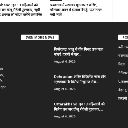
hand: इन 13 महिलाओं को
चकाराता में लगातार मूसलधार बारिश,
 बार तीलू रौतेली पुरस्कार, सूची
जौनसार-बावर में हालात बिगड़े, उफान पर
अगस्त को सीएम करेंगे सम्मानित
नदी-नाले
EVEN MORE NEWS
PO
बड़ी ख
पिथौरागढ़: भालू से तीन मिनट तक चला
संघर्ष, दराती से वार...
उत्तराख
August 6, 2026
जिला
on
नैनीता
ws,
Dehradun: लंबित विजिलेंस जांच और
We
भ्रष्टाचार के विरोध में सुराज सेवा...
Crime
ight
August 6, 2026
देहरादू
हल्द्वानी
Uttarakhand: इन 13 महिलाओं को
मिलेगा इस बार तीलू रौतेली पुरस्कार,...
August 6, 2026