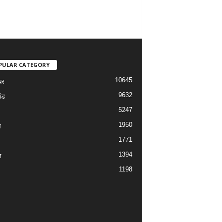
PULAR CATEGORY
10645
बर
9632
ंड
5247
1950
ल
1771
1394
न
1198