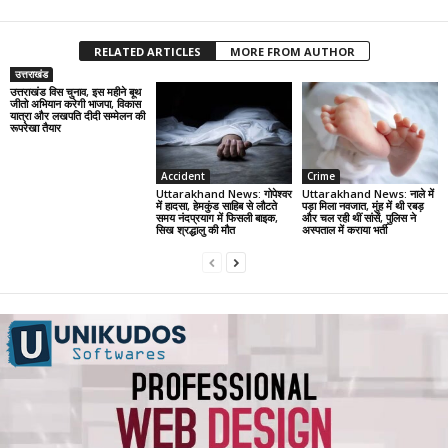
RELATED ARTICLES
MORE FROM AUTHOR
उत्तराखंड
उत्तराखंड विस चुनाव, इस महीने बूथ
जीतो अभियान करेगी भाजपा, विकास
यात्रा और लखपति दीदी सम्मेलन की
रूपरेखा तैयार
Accident
Crime
Uttarakhand News: गोपेश्वर
Uttarakhand News: नाले में
में हादसा, हेमकुंड साहिब से लौटते
पड़ा मिला नवजात, मुंह में थी रबड़
समय नंदप्रयाग में फिसली बाइक,
और चल रही थीं सांसें, पुलिस ने
सिख श्रद्धालु की मौत
अस्पताल में कराया भर्ती