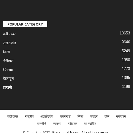
POPULAR CATEGORY
10653
बड़ी खबर
9646
उत्तराखंड
5249
जिला
1950
नैनीताल
1773
Crime
1395
देहरादून
1198
हल्द्वानी
बड़ी खबर
राष्ट्रीय
अंतर्राष्ट्रीय
उत्तराखंड
जिला
क्राइम
खेल
मनोरंजन
राजनीति
स्वास्थ्य
राशिफल
वेब स्टोरीज
© Copyright 2022 Uttaranchal News . All rights reserved