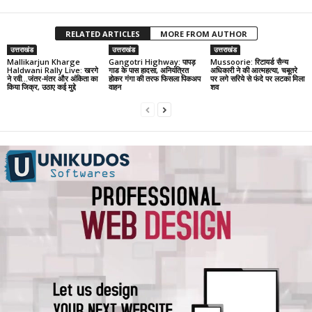
RELATED ARTICLES
MORE FROM AUTHOR
उत्तराखंड
उत्तराखंड
उत्तराखंड
Mallikarjun Kharge
Gangotri Highway: पापड़
Mussoorie: रिटायर्ड सैन्य
Haldwani Rally Live: खरगे
गाड के पास हादसा, अनियंत्रित
अधिकारी ने की आत्महत्या, चबूतरे
ने रवी…जंतर-मंतर और अंकिता का
होकर गंगा की तरफ फिसला पिकअप
पर लगे सरिये से फंदे पर लटका मिला
किया जिक्र, उठाए कई मुद्दे
वाहन
शव