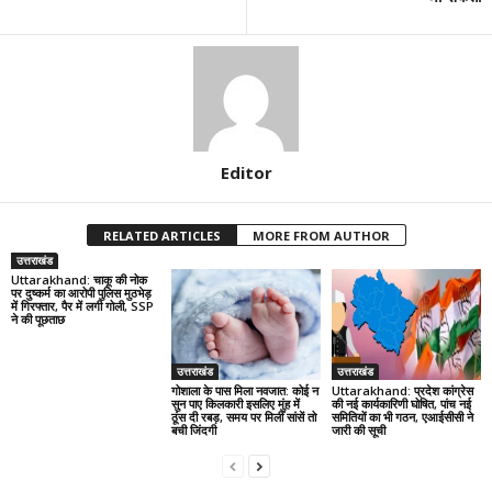
Editor
RELATED ARTICLES
MORE FROM AUTHOR
उत्तराखंड
Uttarakhand: चाकू की नोक
पर दुष्कर्म का आरोपी पुलिस मुठभेड़
में गिरफ्तार, पैर में लगी गोली, SSP
ने की पूछताछ
उत्तराखंड
उत्तराखंड
गोशाला के पास मिला नवजात: कोई न
Uttarakhand: प्रदेश कांग्रेस
सुन पाए किलकारी इसलिए मुंह में
की नई कार्यकारिणी घोषित, पांच नई
ठूंस दी रबड़, समय पर मिलीं सांसें तो
समितियों का भी गठन, एआईसीसी ने
बची जिंदगी
जारी की सूची