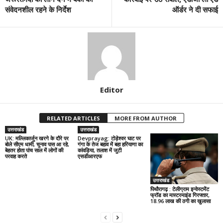
संवेदनशील रहने के निर्देश
ऑर्डर ने दी सफाई
Editor
RELATED ARTICLES
MORE FROM AUTHOR
उत्तराखंड
उत्तराखंड
UK: मल्लिकार्जुन खरगे के दौरे पर
Devprayag: टोड़ेश्वर घाट पर
बोले सीएम धामी, चुनाव पास आ रहे,
गंगा के तेज बहाव में बहा हरियाणा का
बेहतर होता पांच साल में लोगों की
कांवड़िया, तलाश में जुटी
परवाह करते
एसडीआरएफ
उत्तराखंड
पिथौरागढ़ : टेलीग्राम इन्वेस्टमेंट
फ्रॉड का मास्टरमाइंड गिरफ्तार,
18.96 लाख की ठगी का खुलासा