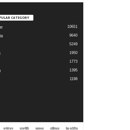
PULAR CATEGORY
10651
बर
9640
ंड
5249
1950
ल
1773
1395
न
1198
मनोरंजन
राजनीति
स्वास्थ्य
राशिफल
वेब स्टोरीज