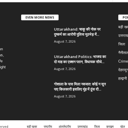
EVEN MORE NEWS
PO
बड़ी ख
Uttarakhand: चाकू की नोक पर
दुष्कर्म का आरोपी पुलिस मुठभेड़ में...
उत्तराख
August 7, 2026
जिला
on
नैनीता
ws,
Uttarakhand Politics: भाजपा का
We
दो माह का एक्शन प्लान, विधायक सीधे...
Crime
ight
August 7, 2026
देहरादू
हल्द्वानी
गोशाला के पास मिला नवजात: कोई न सुन
पाए किलकारी इसलिए मुंह में ठूंस दी...
August 7, 2026
served
बड़ी खबर
राष्ट्रीय
अंतर्राष्ट्रीय
उत्तराखंड
जिला
क्राइम
खेल