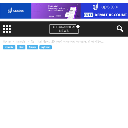
Home
उत्तराखंड
Nainital News: 20 दुकानों का एक लाख का चालान, सौ को नोटिस,...
उत्तराखंड
जिला
नैनीताल
बड़ी खबर