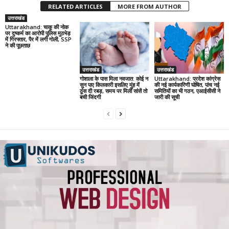
RELATED ARTICLES
MORE FROM AUTHOR
उत्तराखंड
Uttarakhand: चाकू की नोक
पर दुष्कर्म का आरोपी पुलिस मुठभेड़
में गिरफ्तार, पैर में लगी गोली, SSP
ने की पूछताछ
उत्तराखंड
उत्तराखंड
गोशाला के पास मिला नवजात: कोई न
Uttarakhand: प्रदेश कांग्रेस
सुन पाए किलकारी इसलिए मुंह में
की नई कार्यकारिणी घोषित, पांच नई
ठूंस दी रबड़, समय पर मिलीं सांसें तो
समितियों का भी गठन, एआईसीसी ने
बची जिंदगी
जारी की सूची