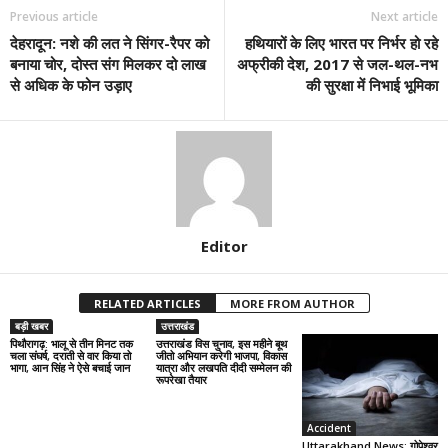
Previous article
Next article
देहरादून: नशे की लत ने सिंगर-रैपर को
हथियारों के लिए भारत पर निर्भर हो रहे
बनाया चोर, दोस्त संग मिलकर दो लाख
अफ्रीकी देश, 2017 से जल-थल-नभ
से अधिक के फोन उड़ाए
की सुरक्षा में निभाई भूमिका
Editor
RELATED ARTICLES
MORE FROM AUTHOR
बड़ी खबर
उत्तराखंड
पिथौरागढ़: भालू से तीन मिनट तक
उत्तराखंड विस चुनाव, इस महीने बूथ
चला संघर्ष, दराती से वार किया तो
जीतो अभियान करेगी भाजपा, विकास
भागा, आन सिंह ने ऐसे बचाई जान
यात्रा और लखपति दीदी सम्मेलन की
रूपरेखा तैयार
Accident
Uttarakhand News: गोपेश्वर