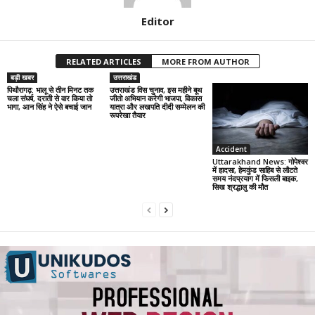
Editor
RELATED ARTICLES
MORE FROM AUTHOR
बड़ी खबर
उत्तराखंड
पिथौरागढ़: भालू से तीन मिनट तक
उत्तराखंड विस चुनाव, इस महीने बूथ
चला संघर्ष, दराती से वार किया तो
जीतो अभियान करेगी भाजपा, विकास
भागा, आन सिंह ने ऐसे बचाई जान
यात्रा और लखपति दीदी सम्मेलन की
रूपरेखा तैयार
Accident
Uttarakhand News: गोपेश्वर
में हादसा, हेमकुंड साहिब से लौटते
समय नंदप्रयाग में फिसली बाइक,
सिख श्रद्धालु की मौत