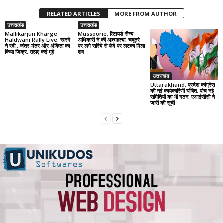
RELATED ARTICLES
MORE FROM AUTHOR
उत्तराखंड
उत्तराखंड
Mallikarjun Kharge
Mussoorie: रिटायर्ड सैन्य
Haldwani Rally Live: खरगे
अधिकारी ने की आत्महत्या, चबूतरे
ने रवी…जंतर-मंतर और अंकिता का
पर लगे सरिये से फंदे पर लटका मिला
किया जिक्र, उठाए कई मुद्दे
शव
उत्तराखंड
Uttarakhand: प्रदेश कांग्रेस
की नई कार्यकारिणी घोषित, पांच नई
समितियों का भी गठन, एआईसीसी ने
जारी की सूची