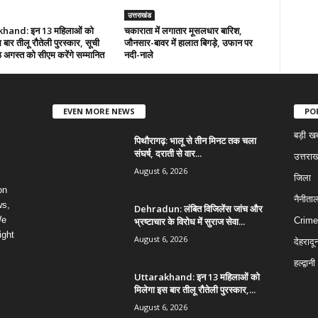
उत्तराखंड
hand: इन 13 महिलाओं को
चकाराता में लगातार मूसलधार बारिश,
 बार तीलू रौतेली पुरस्कार, सूची
जौनसार-बावर में हालात बिगड़े, उफान पर
अगस्त को सीएम करेंगे सम्मानित
नदी-नाले
EVEN MORE NEWS
PO
बड़ी ख
पिथौरागढ़: भालू से तीन मिनट तक चला
संघर्ष, दराती से वार...
उत्तराख
August 6, 2026
जिला
on
नैनीता
ws,
Dehradun: लंबित विजिलेंस जांच और
We
भ्रष्टाचार के विरोध में सुराज सेवा...
Crime
ight
August 6, 2026
देहरादू
हल्द्वानी
Uttarakhand: इन 13 महिलाओं को
मिलेगा इस बार तीलू रौतेली पुरस्कार,...
August 6, 2026