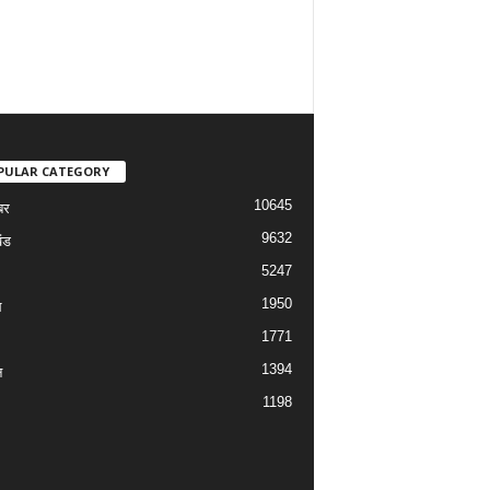
PULAR CATEGORY
10645
बर
9632
ंड
5247
1950
ल
1771
1394
न
1198