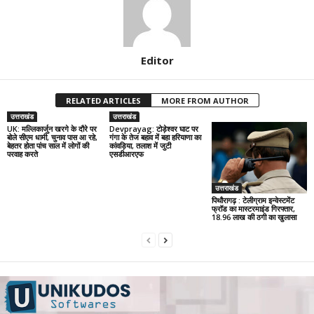
Editor
RELATED ARTICLES
MORE FROM AUTHOR
उत्तराखंड
उत्तराखंड
UK: मल्लिकार्जुन खरगे के दौरे पर
Devprayag: टोड़ेश्वर घाट पर
बोले सीएम धामी, चुनाव पास आ रहे,
गंगा के तेज बहाव में बहा हरियाणा का
बेहतर होता पांच साल में लोगों की
कांवड़िया, तलाश में जुटी
परवाह करते
एसडीआरएफ
उत्तराखंड
पिथौरागढ़ : टेलीग्राम इन्वेस्टमेंट
फ्रॉड का मास्टरमाइंड गिरफ्तार,
18.96 लाख की ठगी का खुलासा