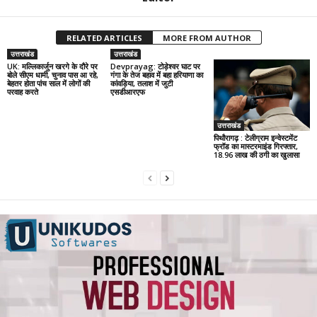
RELATED ARTICLES
MORE FROM AUTHOR
उत्तराखंड
उत्तराखंड
UK: मल्लिकार्जुन खरगे के दौरे पर
Devprayag: टोड़ेश्वर घाट पर
बोले सीएम धामी, चुनाव पास आ रहे,
गंगा के तेज बहाव में बहा हरियाणा का
बेहतर होता पांच साल में लोगों की
कांवड़िया, तलाश में जुटी
परवाह करते
एसडीआरएफ
उत्तराखंड
पिथौरागढ़ : टेलीग्राम इन्वेस्टमेंट
फ्रॉड का मास्टरमाइंड गिरफ्तार,
18.96 लाख की ठगी का खुलासा