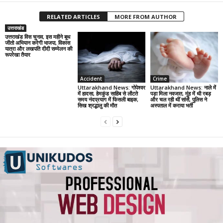
RELATED ARTICLES
MORE FROM AUTHOR
उत्तराखंड
उत्तराखंड विस चुनाव, इस महीने बूथ
जीतो अभियान करेगी भाजपा, विकास
यात्रा और लखपति दीदी सम्मेलन की
रूपरेखा तैयार
Accident
Crime
Uttarakhand News: गोपेश्वर
Uttarakhand News: नाले में
में हादसा, हेमकुंड साहिब से लौटते
पड़ा मिला नवजात, मुंह में थी रबड़
समय नंदप्रयाग में फिसली बाइक,
और चल रही थीं सांसें, पुलिस ने
सिख श्रद्धालु की मौत
अस्पताल में कराया भर्ती