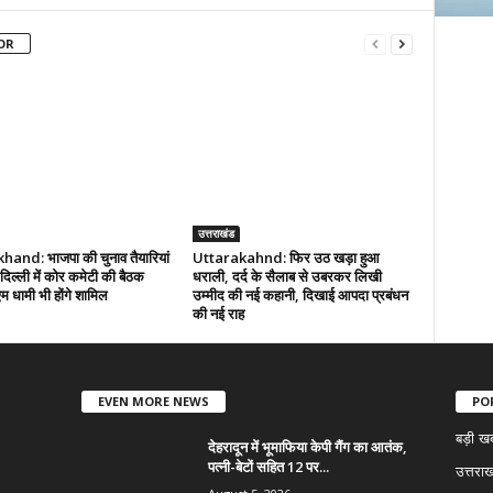
OR
उत्तराखंड
and: भाजपा की चुनाव तैयारियां
Uttarakahnd: फिर उठ खड़ा हुआ
 दिल्ली में कोर कमेटी की बैठक
धराली, दर्द के सैलाब से उबरकर लिखी
 धामी भी होंगे शामिल
उम्मीद की नई कहानी, दिखाई आपदा प्रबंधन
की नई राह
EVEN MORE NEWS
PO
बड़ी ख
देहरादून में भूमाफिया केपी गैंग का आतंक,
पत्नी-बेटों सहित 12 पर...
उत्तराख