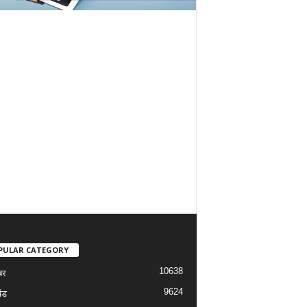
PULAR CATEGORY
10638
बर
9624
ंड