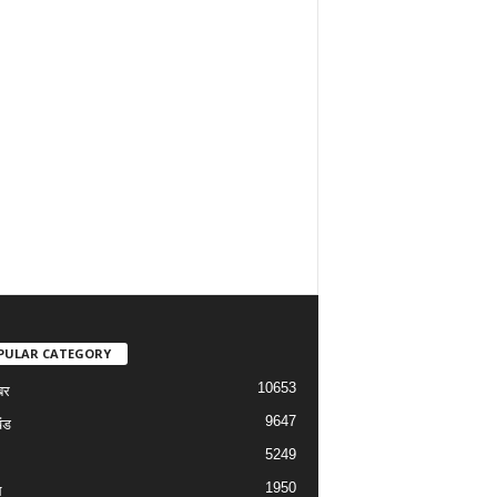
PULAR CATEGORY
10653
बर
9647
ंड
5249
1950
ल