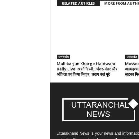
RELATED ARTICLES
MORE FROM AUTH
उत्तराखंड
उत्तराखंड
Mallikarjun Kharge Haldwani
Mussoori
Rally Live: खरगे ने रवी…जंतर-मंतर और
आत्महत्या,
अंकिता का किया जिक्र, उठाए कई मुद्दे
लटका मि
Uttarakhand News is your news and informati