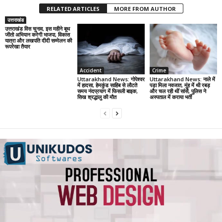
RELATED ARTICLES
MORE FROM AUTHOR
उत्तराखंड
उत्तराखंड विस चुनाव, इस महीने बूथ
जीतो अभियान करेगी भाजपा, विकास
यात्रा और लखपति दीदी सम्मेलन की
रूपरेखा तैयार
Accident
Crime
Uttarakhand News: गोपेश्वर
Uttarakhand News: नाले में
में हादसा, हेमकुंड साहिब से लौटते
पड़ा मिला नवजात, मुंह में थी रबड़
समय नंदप्रयाग में फिसली बाइक,
और चल रही थीं सांसें, पुलिस ने
सिख श्रद्धालु की मौत
अस्पताल में कराया भर्ती