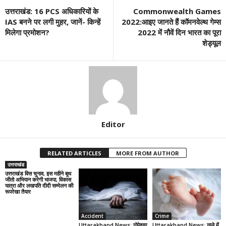
उत्तराखंड: 16 PCS अधिकारियों के
Commonwealth Games
IAS बनने पर लगी मुहर, जानें- किन्हें
2022:आइए जानते हैं कॉमनवेल्थ गेम्स
मिलेगा प्रमोशन?
2022 में नौवें दिन भारत का पूरा
शेड्यूल
Editor
RELATED ARTICLES
MORE FROM AUTHOR
उत्तराखंड
उत्तराखंड विस चुनाव, इस महीने बूथ
जीतो अभियान करेगी भाजपा, विकास
यात्रा और लखपति दीदी सम्मेलन की
रूपरेखा तैयार
Accident
Crime
Uttarakhand News: गोपेश्वर
Uttarakhand News: नाले में