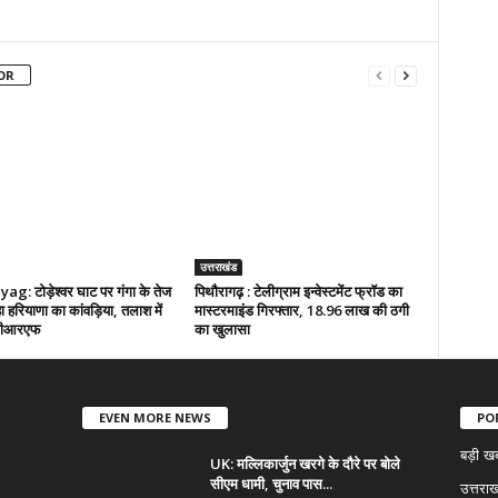
OR
उत्तराखंड
g: टोड़ेश्वर घाट पर गंगा के तेज
पिथौरागढ़ : टेलीग्राम इन्वेस्टमेंट फ्रॉड का
हा हरियाणा का कांवड़िया, तलाश में
मास्टरमाइंड गिरफ्तार, 18.96 लाख की ठगी
डीआरएफ
का खुलासा
EVEN MORE NEWS
PO
बड़ी ख
UK: मल्लिकार्जुन खरगे के दौरे पर बोले
सीएम धामी, चुनाव पास...
उत्तराख