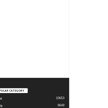
PULAR CATEGORY
10653
बर
9649
ंड