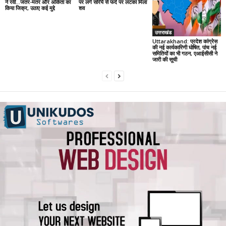
ने रवी…जंतर-मंतर और अंकिता का
पर लगे सरिये से फंदे पर लटका मिला
किया जिक्र, उठाए कई मुद्दे
शव
उत्तराखंड
Uttarakhand: प्रदेश कांग्रेस
की नई कार्यकारिणी घोषित, पांच नई
समितियों का भी गठन, एआईसीसी ने
जारी की सूची