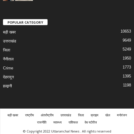
POPULAR CATEGORY
10653
बड़ी खबर
9649
उत्तराखंड
5249
जिला
1950
नैनीताल
1773
Crime
1395
देहरादून
1198
हल्द्वानी
बड़ी खबर
राष्ट्रीय
अंतर्राष्ट्रीय
उत्तराखंड
जिला
क्राइम
खेल
मनोरंजन
राजनीति
स्वास्थ्य
राशिफल
वेब स्टोरीज
© Copyright 2022 Uttaranchal News . All rights reserved