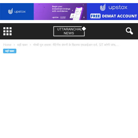
Home
बड़ी खबर
मोरबी पुल हादसा: मेंटिनेंस कंपनी के खिलाफ एफआईआर दर्ज, SIT करेगी जांच,...
बड़ी खबर