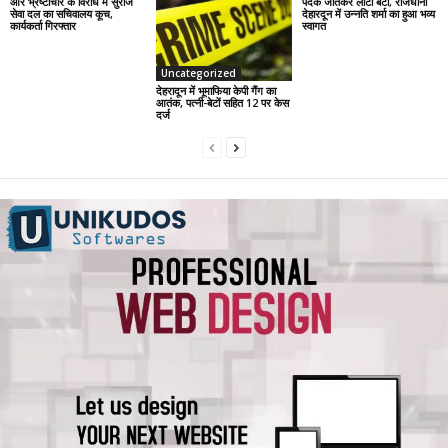
और भ्रष्टाचार के विरोध में सुराज
पदक जीतकर लौटी बेटी, राजधानी
सेवा दल का सचिवालय कूच,
देहारदून में उन्नति शर्मा का हुआ भव्य
कार्यकर्ता गिरफ्तार
स्वागत
Uncategorized
देहरादून में भूमाफिया केपी गैंग का
आतंक, पत्नी-बेटों सहित 12 पर केस
दर्ज