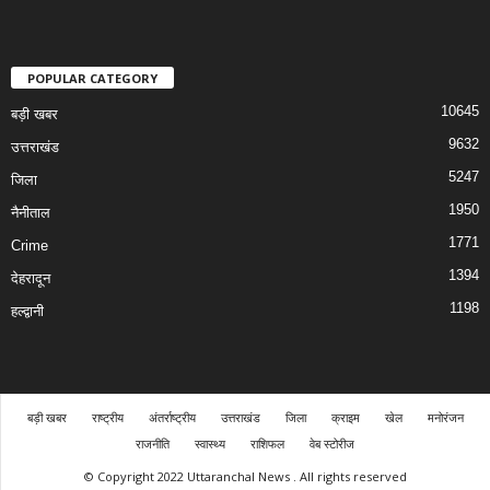
POPULAR CATEGORY
10645
बड़ी खबर
9632
उत्तराखंड
5247
जिला
1950
नैनीताल
1771
Crime
1394
देहरादून
1198
हल्द्वानी
बड़ी खबर
राष्ट्रीय
अंतर्राष्ट्रीय
उत्तराखंड
जिला
क्राइम
खेल
मनोरंजन
राजनीति
स्वास्थ्य
राशिफल
वेब स्टोरीज
© Copyright 2022 Uttaranchal News . All rights reserved