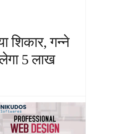
या शिकार, गन्ने
िलेगा 5 लाख