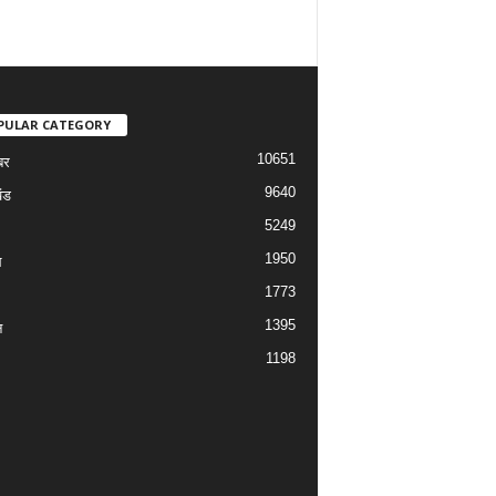
PULAR CATEGORY
10651
बर
9640
ंड
5249
1950
ल
1773
1395
न
1198