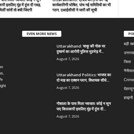
री इसलिए मुंह में ठूंस दी रबड़,
कार्यकारिणी घोषित, पांच नई समितियों का भी
लीं सांसें तो बची जिंदगी
गठन, एआईसीसी ने जारी की सूची
EVEN MORE NEWS
PO
बड़ी ख
Uttarakhand: चाकू की नोक पर
दुष्कर्म का आरोपी पुलिस मुठभेड़ में...
उत्तराख
August 7, 2026
जिला
on
नैनीता
ws,
Uttarakhand Politics: भाजपा का
We
दो माह का एक्शन प्लान, विधायक सीधे...
Crime
ight
August 7, 2026
देहरादू
हल्द्वानी
गोशाला के पास मिला नवजात: कोई न सुन
पाए किलकारी इसलिए मुंह में ठूंस दी...
August 7, 2026