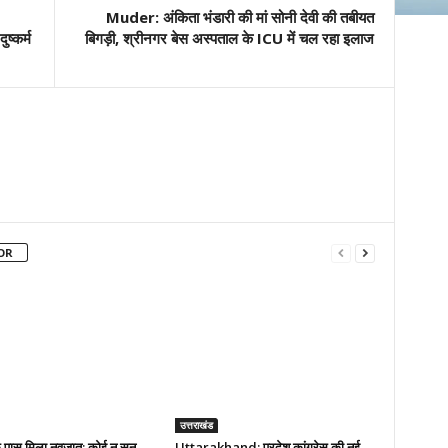
Muder: अंकिता भंडारी की मां सोनी देवी की तबीयत
ष्कर्म
बिगड़ी, श्रीनगर बेस अस्‍पताल के ICU में चल रहा इलाज
OR
उत्तराखंड
े पास मिला नवजात: कोई न सुन
Uttarakhand: प्रदेश कांग्रेस की नई