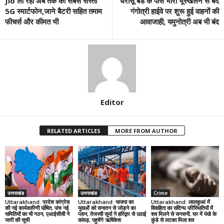
Jio ला रहा अब तक का सबसे सस्ता
धरासू बैंड के पास भारी भूस्खलन से बंद
5G स्मार्टफोन,जाने बैटरी सहित तमाम
गंगोत्री हाईवे पर शुरू हुई वाहनों की
फीचर्स और कीमत भी
आवाजाही, यमुनोत्री अब भी बंद
Editor
RELATED ARTICLES
MORE FROM AUTHOR
उत्तराखंड
उत्तराखंड
Crime
Uttarakhand: प्रदेश कांग्रेस
Uttarakhand: भाजपा का
Uttarakhand: लालकुआं में
की नई कार्यकारिणी घोषित, पांच नई
युवाओं को सनातन से जोड़ने का
विवाहिता का संदिग्ध परिस्थितियों में
समितियों का भी गठन, एआईसीसी ने
प्लान, तेजस्वी सूर्या ने हरिद्वार से उठाई
शव मिलने से सनसनी, घर में पंखे के
जारी की सूची
कांवड़, पहुचेंगे ऋषिकेश
कुंडे से लटका मिला शव