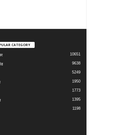
PULAR CATEGORY
10651
बर
9638
ंड
5249
1950
ल
1773
1395
न
1198