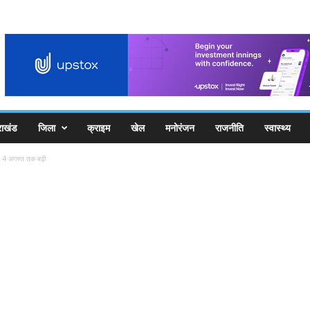
राखंड
जिला
क्राइम
खेल
मनोरंजन
राजनीति
स्वास्थ्य
ि 4 अगस्त तक बढ़ी