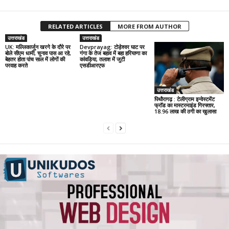
RELATED ARTICLES
MORE FROM AUTHOR
उत्तराखंड
उत्तराखंड
UK: मल्लिकार्जुन खरगे के दौरे पर
Devprayag: टोड़ेश्वर घाट पर
बोले सीएम धामी, चुनाव पास आ रहे,
गंगा के तेज बहाव में बहा हरियाणा का
बेहतर होता पांच साल में लोगों की
कांवड़िया, तलाश में जुटी
परवाह करते
एसडीआरएफ
उत्तराखंड
पिथौरागढ़ : टेलीग्राम इन्वेस्टमेंट
फ्रॉड का मास्टरमाइंड गिरफ्तार,
18.96 लाख की ठगी का खुलासा