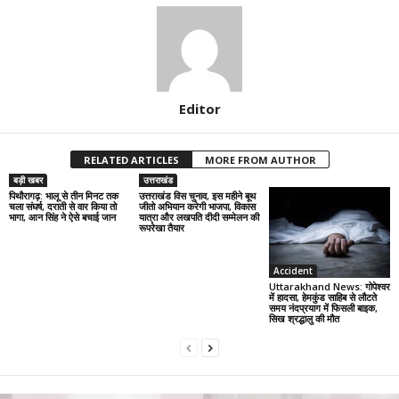
Editor
RELATED ARTICLES
MORE FROM AUTHOR
बड़ी खबर
उत्तराखंड
पिथौरागढ़: भालू से तीन मिनट तक
उत्तराखंड विस चुनाव, इस महीने बूथ
चला संघर्ष, दराती से वार किया तो
जीतो अभियान करेगी भाजपा, विकास
भागा, आन सिंह ने ऐसे बचाई जान
यात्रा और लखपति दीदी सम्मेलन की
रूपरेखा तैयार
Accident
Uttarakhand News: गोपेश्वर
में हादसा, हेमकुंड साहिब से लौटते
समय नंदप्रयाग में फिसली बाइक,
सिख श्रद्धालु की मौत