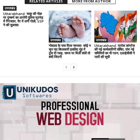
RELATED ARTICLES
MORE FROM AUTHOR
उत्तराखंड
Uttarakhand: चाकू की नोक
पर दुष्कर्म का आरोपी पुलिस मुठभेड़
में गिरफ्तार, पैर में लगी गोली, SSP
ने की पूछताछ
उत्तराखंड
उत्तराखंड
गोशाला के पास मिला नवजात: कोई न
Uttarakhand: प्रदेश कांग्रेस
सुन पाए किलकारी इसलिए मुंह में
की नई कार्यकारिणी घोषित, पांच नई
ठूंस दी रबड़, समय पर मिलीं सांसें तो
समितियों का भी गठन, एआईसीसी ने
बची जिंदगी
जारी की सूची