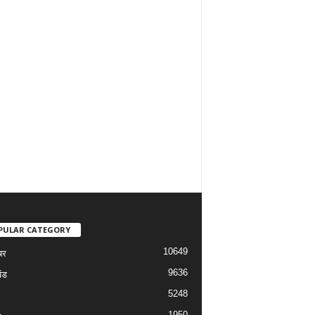
PULAR CATEGORY
10649
बर
9636
ंड
5248
1950