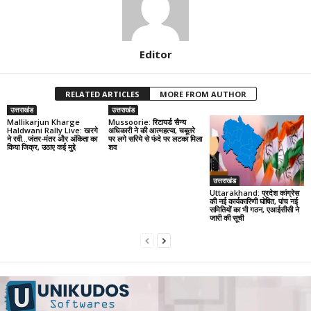
Editor
RELATED ARTICLES
MORE FROM AUTHOR
उत्तराखंड
उत्तराखंड
Mallikarjun Kharge
Mussoorie: रिटायर्ड सैन्य
Haldwani Rally Live: खरगे
अधिकारी ने की आत्महत्या, चबूतरे
ने रवी…जंतर-मंतर और अंकिता का
पर लगे सरिये से फंदे पर लटका मिला
किया जिक्र, उठाए कई मुद्दे
शव
उत्तराखंड
Uttarakhand: प्रदेश कांग्रेस
की नई कार्यकारिणी घोषित, पांच नई
समितियों का भी गठन, एआईसीसी ने
जारी की सूची