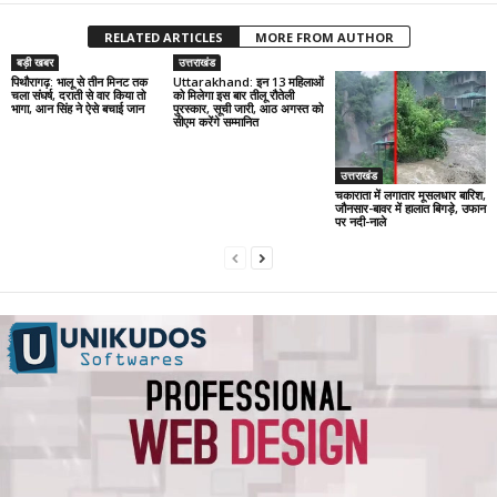
RELATED ARTICLES
MORE FROM AUTHOR
बड़ी खबर
उत्तराखंड
पिथौरागढ़: भालू से तीन मिनट तक
Uttarakhand: इन 13 महिलाओं
चला संघर्ष, दराती से वार किया तो
को मिलेगा इस बार तीलू रौतेली
भागा, आन सिंह ने ऐसे बचाई जान
पुरस्कार, सूची जारी, आठ अगस्त को
सीएम करेंगे सम्मानित
उत्तराखंड
चकाराता में लगातार मूसलधार बारिश,
जौनसार-बावर में हालात बिगड़े, उफान
पर नदी-नाले