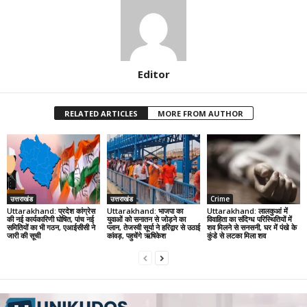
Editor
RELATED ARTICLES
MORE FROM AUTHOR
उत्तराखंड
उत्तराखंड
Crime
Uttarakhand: प्रदेश कांग्रेस
Uttarakhand: भाजपा का
Uttarakhand: लालकुआं में
की नई कार्यकारिणी घोषित, पांच नई
युवाओं को सनातन से जोड़ने का
विवाहिता का संदिग्ध परिस्थितियों में
समितियों का भी गठन, एआईसीसी ने
प्लान, तेजस्वी सूर्या ने हरिद्वार से उठाई
शव मिलने से सनसनी, घर में पंखे के
जारी की सूची
कांवड़, पहुचेंगे ऋषिकेश
कुंडे से लटका मिला शव