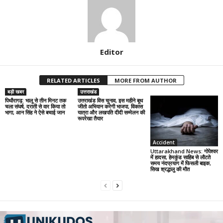
Editor
RELATED ARTICLES
MORE FROM AUTHOR
बड़ी खबर
उत्तराखंड
पिथौरागढ़: भालू से तीन मिनट तक
उत्तराखंड विस चुनाव, इस महीने बूथ
चला संघर्ष, दराती से वार किया तो
जीतो अभियान करेगी भाजपा, विकास
भागा, आन सिंह ने ऐसे बचाई जान
यात्रा और लखपति दीदी सम्मेलन की
रूपरेखा तैयार
Accident
Uttarakhand News: गोपेश्वर
में हादसा, हेमकुंड साहिब से लौटते
समय नंदप्रयाग में फिसली बाइक,
सिख श्रद्धालु की मौत