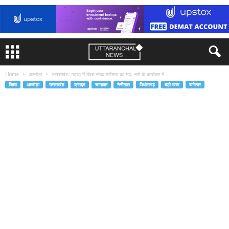
Home
अल्मोड़ा
उत्तराखंड: पहाड़ में बिछा स्मैक माफिया का गढ़, नशे के कारोबार में...
जिला
अल्मोड़ा
उत्तराखंड
क्राइम
चम्पावत
नैनीताल
पिथौरागढ़
बड़ी खबर
बागेश्वर