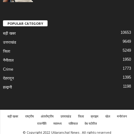
POPULAR CATEGORY
10653
बड़ी खबर
9649
उत्तराखंड
5249
जिला
1950
नैनीताल
1773
Crime
1395
देहरादून
1198
हल्द्वानी
बड़ी खबर
राष्ट्रीय
अंतर्राष्ट्रीय
उत्तराखंड
जिला
क्राइम
खेल
मनोरंजन
राजनीति
स्वास्थ्य
राशिफल
वेब स्टोरीज
© Copyright 2022 Uttaranchal News . All rights reserved