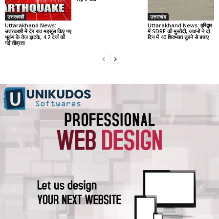
उत्तरकाशी
उत्तराखंड
Uttarakhand News:
Uttarakhand News: हरिद्वार
उत्तरकाशी में देर रात महसूस किए गए
में SDRF की मुस्तैदी, जवानों ने दो
भूकंप के तेज झटके, 4.2 दर्ज की
दिन में 40 शिवभक्त डूबने से बचाए
गई तीव्रता