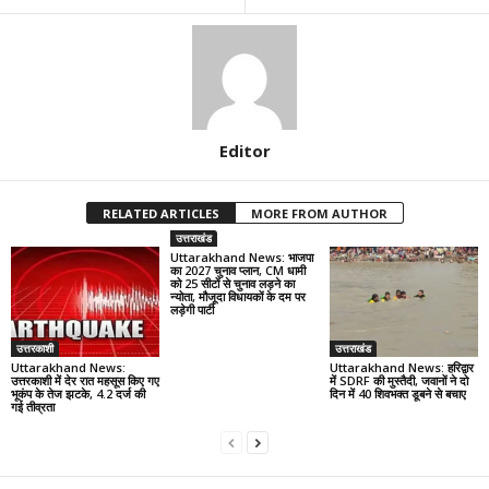
Editor
RELATED ARTICLES
MORE FROM AUTHOR
उत्तराखंड
Uttarakhand News: भाजपा
का 2027 चुनाव प्लान, CM धामी
को 25 सीटों से चुनाव लड़ने का
न्योता, मौजूदा विधायकों के दम पर
लड़ेगी पार्टी
उत्तरकाशी
उत्तराखंड
Uttarakhand News:
Uttarakhand News: हरिद्वार
उत्तरकाशी में देर रात महसूस किए गए
में SDRF की मुस्तैदी, जवानों ने दो
भूकंप के तेज झटके, 4.2 दर्ज की
दिन में 40 शिवभक्त डूबने से बचाए
गई तीव्रता