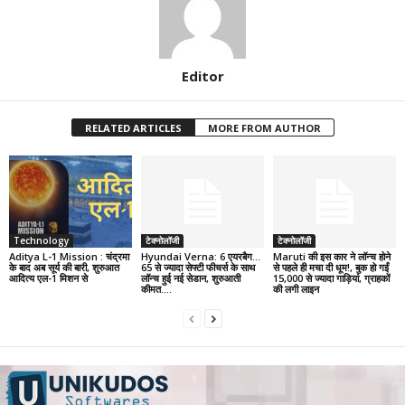
Editor
RELATED ARTICLES
MORE FROM AUTHOR
Technology
टेक्नोलॉजी
टेक्नोलॉजी
Aditya L-1 Mission : चंद्रमा
Hyundai Verna: 6 एयरबैग…
Maruti की इस कार ने लॉन्च होने
के बाद अब सूर्य की बारी, शुरुआत
65 से ज्यादा सेफ्टी फीचर्स के साथ
से पहले ही मचा दी धूम!, बुक हो गईं
आदित्य एल-1 मिशन से
लॉन्च हुई नई सेडान, शुरुआती
15,000 से ज्यादा गाड़ियां, ग्राहकों
कीमत….
की लगी लाइन