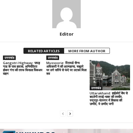
Editor
RELATED ARTICLES
MORE FROM AUTHOR
उत्तराखंड
उत्तराखंड
Gangotri Highway: पापड़
Mussoorie: रिटायर्ड सैन्य
गाड के पास हादसा, अनियंत्रित
अधिकारी ने की आत्महत्या, चबूतरे
होकर गंगा की तरफ फिसला पिकअप
पर लगे सरिये से फंदे पर लटका मिला
वाहन
शव
उत्तराखंड
Uttarakhand: हाईकोर्ट बेंच से
बदलेगी तराई-भाबर की तस्वीर,
रुद्रपुर-पंतनगर में विकास की
उम्मीद, ये उम्मीद जगी