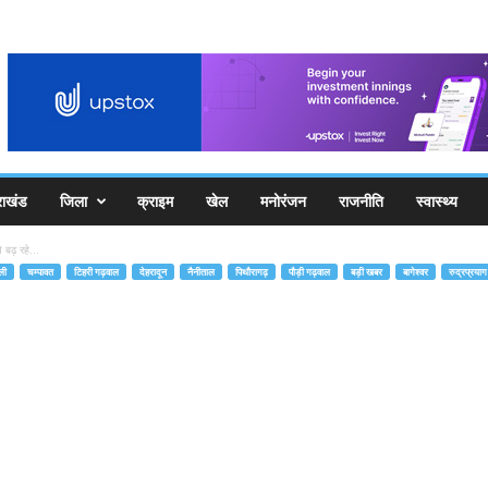
राखंड
जिला
क्राइम
खेल
मनोरंजन
राजनीति
स्वास्थ्य
बढ़ रहे...
ली
चम्पावत
टिहरी गढ़वाल
देहरादून
नैनीताल
पिथौरागढ़
पौड़ी गढ़वाल
बड़ी खबर
बागेश्वर
रुद्रप्रयाग