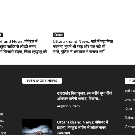
t
Crime
and News: गोपेश्वर में
Uttarakhand News: नाले में पड़ा मिला
मकुंड साहिब से लौटते समय
नवजात, मुंह में थी रबड़ और चल रही थीं
 में फिसली बाइक, सिख श्रद्धालु की
सांसें, पुलिस ने अस्पताल में कराया भर्ती
EVEN MORE NEWS
PO
बड़ी ख
उत्तराखंड विस चुनाव, इस महीने बूथ जीतो
अभियान करेगी भाजपा, विकास...
उत्तराख
August 6, 2026
जिला
on
नैनीता
ws,
Uttarakhand News: गोपेश्वर में
We
हादसा, हेमकुंड साहिब से लौटते समय
Crime
नंदप्रयाग...
ight