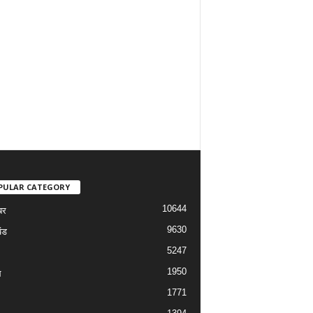
PULAR CATEGORY
10644
बर
9630
ंड
5247
1950
ल
1771