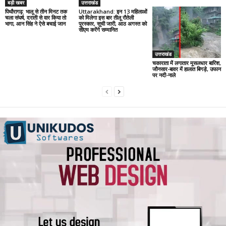
बड़ी खबर
उत्तराखंड
पिथौरागढ़: भालू से तीन मिनट तक
Uttarakhand: इन 13 महिलाओं
चला संघर्ष, दराती से वार किया तो
को मिलेगा इस बार तीलू रौतेली
भागा, आन सिंह ने ऐसे बचाई जान
पुरस्कार, सूची जारी, आठ अगस्त को
सीएम करेंगे सम्मानित
उत्तराखंड
चकाराता में लगातार मूसलधार बारिश,
जौनसार-बावर में हालात बिगड़े, उफान
पर नदी-नाले