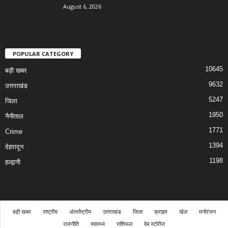
August 6, 2026
POPULAR CATEGORY
10645
बड़ी खबर
9632
उत्तराखंड
5247
जिला
1950
नैनीताल
1771
Crime
1394
देहरादून
1198
हल्द्वानी
बड़ी खबर
राष्ट्रीय
अंतर्राष्ट्रीय
उत्तराखंड
जिला
क्राइम
खेल
मनोरंजन
राजनीति
स्वास्थ्य
राशिफल
वेब स्टोरीज