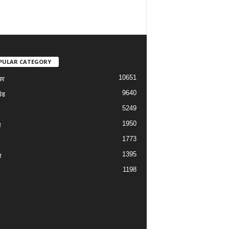
PULAR CATEGORY
10651
बर
9640
ंड
5249
1950
ल
1773
1395
न
1198