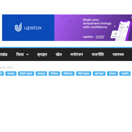
राखंड
जिला
क्राइम
खेल
मनोरंजन
राजनीति
स्वास्थ्य
राया जायेगा...
ली
चम्पावत
टिहरी गढ़वाल
देहरादून
नैनीताल
पिथौरागढ़
पौड़ी गढ़वाल
बड़ी खबर
बागेश्वर
राष्ट्रीय