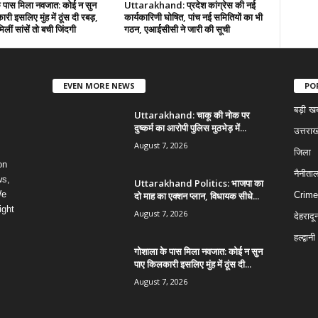
े पास मिला नवजात: कोई न सुन
Uttarakhand: प्रदेश कांग्रेस की नई
री इसलिए मुंह में ठूंस दी रबड़,
कार्यकारिणी घोषित, पांच नई समितियों का भी
लीं सांसें तो बची जिंदगी
गठन, एआईसीसी ने जारी की सूची
EVEN MORE NEWS
PO
बड़ी ख
Uttarakhand: चाकू की नोक पर
दुष्कर्म का आरोपी पुलिस मुठभेड़ में...
उत्तराख
August 7, 2026
जिला
on
नैनीता
ws,
Uttarakhand Politics: भाजपा का
We
दो माह का एक्शन प्लान, विधायक सीधे...
Crime
ight
August 7, 2026
देहरादू
हल्द्वानी
गोशाला के पास मिला नवजात: कोई न सुन
पाए किलकारी इसलिए मुंह में ठूंस दी...
August 7, 2026