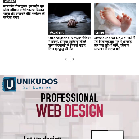
उत्तराखंड
उत्तराखंड विस चुनाव, इस महीने बूथ
जीतो अभियान करेगी भाजपा, विकास
यात्रा और लखपति दीदी सम्मेलन की
रूपरेखा तैयार
Accident
Crime
Uttarakhand News: गोपेश्वर
Uttarakhand News: नाले में
में हादसा, हेमकुंड साहिब से लौटते
पड़ा मिला नवजात, मुंह में थी रबड़
समय नंदप्रयाग में फिसली बाइक,
और चल रही थीं सांसें, पुलिस ने
सिख श्रद्धालु की मौत
अस्पताल में कराया भर्ती